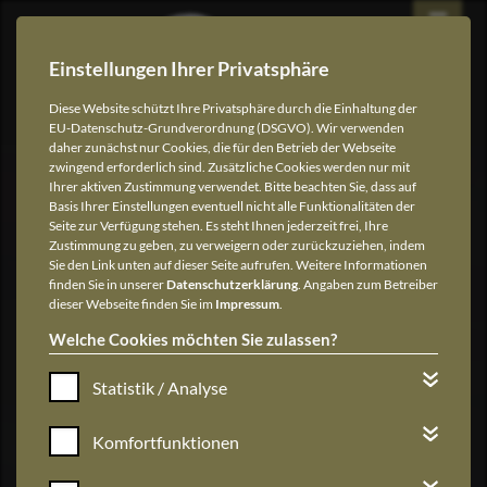
Einstellungen Ihrer Privatsphäre
Diese Website schützt Ihre Privatsphäre durch die Einhaltung der
EU-Datenschutz-Grundverordnung (DSGVO). Wir verwenden
daher zunächst nur Cookies, die für den Betrieb der Webseite
zwingend erforderlich sind. Zusätzliche Cookies werden nur mit
Ihrer aktiven Zustimmung verwendet. Bitte beachten Sie, dass auf
Basis Ihrer Einstellungen eventuell nicht alle Funktionalitäten der
Seite zur Verfügung stehen. Es steht Ihnen jederzeit frei, Ihre
Zustimmung zu geben, zu verweigern oder zurückzuziehen, indem
Sie den Link unten auf dieser Seite aufrufen. Weitere Informationen
Die Schilde-Halle
finden Sie in unserer
Datenschutzerklärung
. Angaben zum Betreiber
dieser Webseite finden Sie im
Impressum
.
für Veranstalter
Welche Cookies möchten Sie zulassen?
Statistik / Analyse
Die richtige Wahl
für Ihre Veranstaltung
Komfortfunktionen