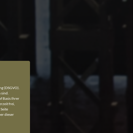
ung (DSGVO).
 sind.
f Basis Ihrer
rzeit frei,
 Seite
er dieser