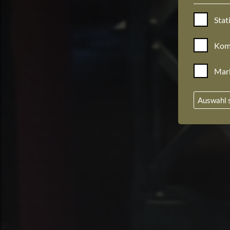
Stat
Kom
Mar
Auswahl 