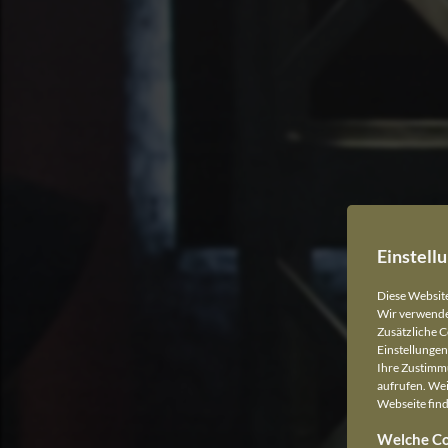
Einstell
Diese Websit
Wir verwenden
Zusätzliche C
Einstellungen 
Ihre Zustimmu
aufrufen. Wei
Webseite find
Welche Co