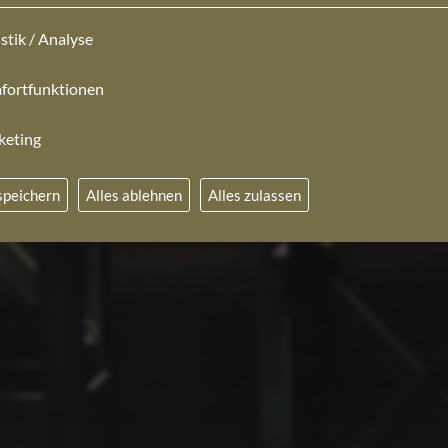
istik / Analyse
fortfunktionen
keting
speichern
Alles ablehnen
Alles zulassen